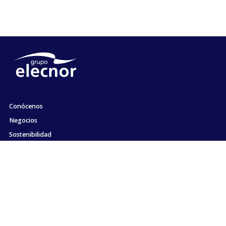
Conócenos
Negocios
Sostenibilidad
Accionistas e Inversores
Empleo
Comunicación
Compromiso con la ética y el cumplimiento
Contacto
Mapa web