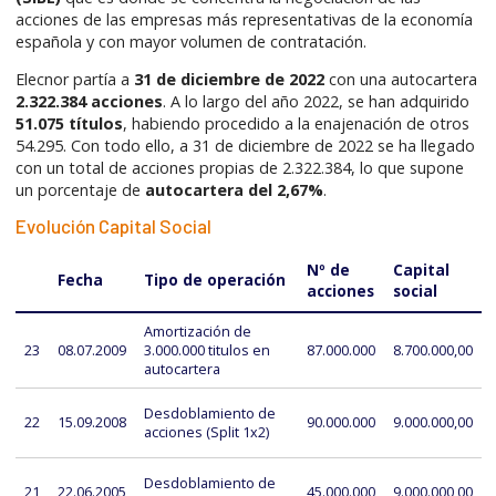
acciones de las empresas más representativas de la economía
española y con mayor volumen de contratación.
Elecnor partía a
31 de diciembre de 2022
con una autocartera
2.322.384 acciones
. A lo largo del año 2022, se han adquirido
51.075 títulos
, habiendo procedido a la enajenación de otros
54.295. Con todo ello, a 31 de diciembre de 2022 se ha llegado
con un total de acciones propias de 2.322.384, lo que supone
un porcentaje de
autocartera del 2,67%
.
Evolución Capital Social
Nº de
Capital
Fecha
Tipo de operación
acciones
social
Amortización de
23
08.07.2009
3.000.000 titulos en
87.000.000
8.700.000,00
autocartera
Desdoblamiento de
22
15.09.2008
90.000.000
9.000.000,00
acciones (Split 1x2)
Desdoblamiento de
21
22.06.2005
45.000.000
9.000.000,00