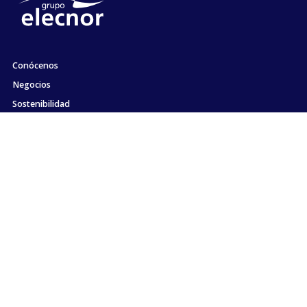
Conócenos
Negocios
Sostenibilidad
Accionistas e Inversores
Empleo
Comunicación
Compromiso con la ética y el cumplimiento
Contacto
Mapa web
Información Legal
Política de Cookies
Política de Privacidad