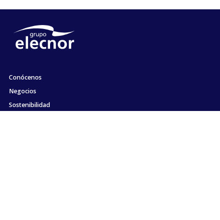
Conócenos
Negocios
Sostenibilidad
Accionistas e Inversores
Empleo
Comunicación
Compromiso con la ética y el cumplimiento
Contacto
Mapa web