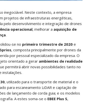
 inegociável. Neste contexto, a empresa
 projetos de infraestruturas energéticas,
ida pelo desenvolvimento e integração de drones
iência operacional
, melhorar a
aquisição de
nça
.
solidou-se no
primeiro trimestre de 2020
e
óprios
, composta principalmente por drones da
erida por pessoal especializado da empresa. O
jeto orientado a gerar
ambientes de realidade
que permitirá abrir novas possibilidades tanto no
 instalações.
 30
, utilizado para o transporte de material e o
pado para escaneamento LiDAR e captação de
ões de lançamento de corda guia; e os modelos
otografia. A estes soma-se o
EBEE Plus S
,