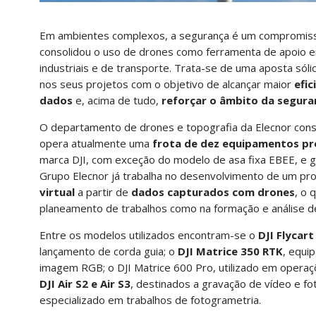
Em ambientes complexos, a segurança é um compromisso
consolidou o uso de drones como ferramenta de apoio em
industriais e de transporte. Trata-se de uma aposta sól
nos seus projetos com o objetivo de alcançar maior
efic
dados
e, acima de tudo,
reforçar o âmbito da segura
O departamento de drones e topografia da Elecnor con
opera atualmente uma
frota de dez equipamentos pr
marca DJI, com exceção do modelo de asa fixa EBEE, e g
Grupo Elecnor já trabalha no desenvolvimento de um pro
virtual
a partir de
dados capturados com drones
, o 
planeamento de trabalhos como na formação e análise de
Entre os modelos utilizados encontram-se o
DJI Flycart
lançamento de corda guia; o
DJI Matrice 350 RTK
, equi
imagem RGB; o DJI Matrice 600 Pro, utilizado em operaç
DJI Air S2 e Air S3
, destinados a gravação de vídeo e f
especializado em trabalhos de fotogrametria.