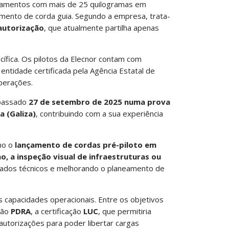
ipamentos com mais de 25 quilogramas em
çamento de corda guia. Segundo a empresa, trata-
autorização
, que atualmente partilha apenas
fica. Os pilotos da Elecnor contam com
 entidade certificada pela Agência Estatal de
operações.
 passado
27 de setembro de 2025 numa prova
a (Galiza)
, contribuindo com a sua experiência
mo o
lançamento de cordas pré-piloto em
ho, a inspeção visual de infraestruturas ou
e dados técnicos e melhorando o planeamento de
as capacidades operacionais. Entre os objetivos
ção
PDRA
, a certificação
LUC
, que permitiria
utorizações para poder libertar cargas