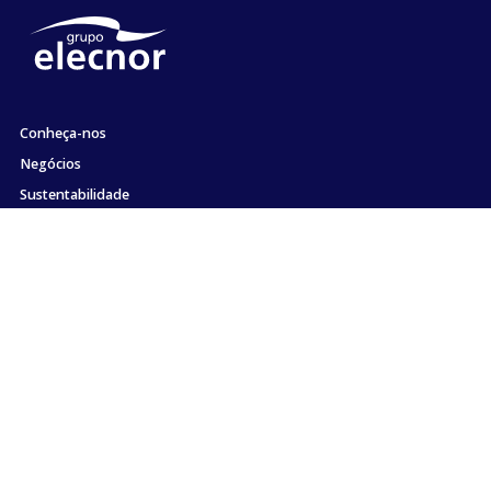
Conheça-nos
Negócios
Sustentabilidade
Acionistas e Investidores
Emprego
Comunicação
Compromisso com a ética e a conformidade
Contato
Mapa site