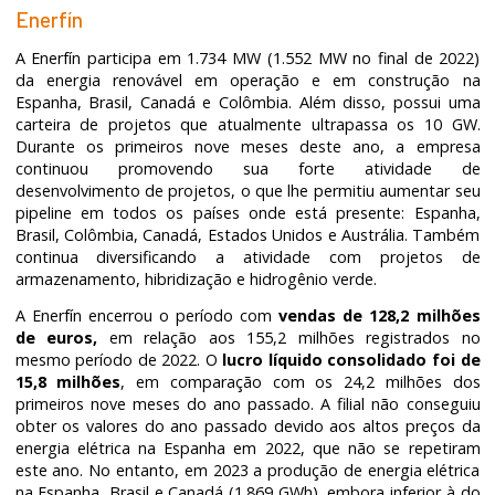
Enerfín
A Enerfín participa em 1.734 MW (1.552 MW no final de 2022)
da energia renovável em operação e em construção na
Espanha, Brasil, Canadá e Colômbia. Além disso, possui uma
carteira de projetos que atualmente ultrapassa os 10 GW.
Durante os primeiros nove meses deste ano, a empresa
continuou promovendo sua forte atividade de
desenvolvimento de projetos, o que lhe permitiu aumentar seu
pipeline em todos os países onde está presente: Espanha,
Brasil, Colômbia, Canadá, Estados Unidos e Austrália. Também
continua diversificando a atividade com projetos de
armazenamento, hibridização e hidrogênio verde.
A Enerfín encerrou o período com
vendas de 128,2 milhões
de euros,
em relação aos 155,2 milhões registrados no
mesmo período de 2022. O
lucro líquido consolidado foi de
15,8 milhões
, em comparação com os 24,2 milhões dos
primeiros nove meses do ano passado. A filial não conseguiu
obter os valores do ano passado devido aos altos preços da
energia elétrica na Espanha em 2022, que não se repetiram
este ano. No entanto, em 2023 a produção de energia elétrica
na Espanha, Brasil e Canadá (1.869 GWh), embora inferior à do