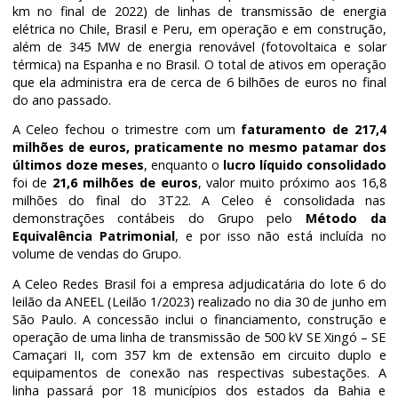
km no final de 2022) de linhas de transmissão de energia
elétrica no Chile, Brasil e Peru, em operação e em construção,
além de 345 MW de energia renovável (fotovoltaica e solar
térmica) na Espanha e no Brasil. O total de ativos em operação
que ela administra era de cerca de 6 bilhões de euros no final
do ano passado.
A Celeo fechou o trimestre com um
faturamento de 217,4
milhões de euros, praticamente no mesmo patamar dos
últimos doze meses
, enquanto o
lucro líquido consolidado
foi de
21,6 milhões de euros
, valor muito próximo aos 16,8
milhões do final do 3T22. A Celeo é consolidada nas
demonstrações contábeis do Grupo pelo
Método da
Equivalência Patrimonial
, e por isso não está incluída no
volume de vendas do Grupo.
A Celeo Redes Brasil foi a empresa adjudicatária do lote 6 do
leilão da ANEEL (Leilão 1/2023) realizado no dia 30 de junho em
São Paulo. A concessão inclui o financiamento, construção e
operação de uma linha de transmissão de 500 kV SE Xingó – SE
Camaçari II, com 357 km de extensão em circuito duplo e
equipamentos de conexão nas respectivas subestações. A
linha passará por 18 municípios dos estados da Bahia e