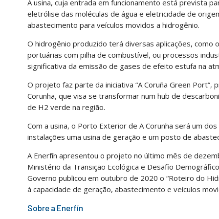
A usina, cuja entrada em funcionamento está prevista pa
eletrólise das moléculas de água e eletricidade de orige
abastecimento para veículos movidos a hidrogênio.
O hidrogênio produzido terá diversas aplicações, como 
portuárias com pilha de combustível, ou processos indu
significativa da emissão de gases de efeito estufa na at
O projeto faz parte da iniciativa “A Coruña Green Port”,
Corunha, que visa se transformar num hub de descarbon
de H2 verde na região.
Com a usina, o Porto Exterior de A Corunha será um dos
instalações uma usina de geração e um posto de abastec
A Enerfín apresentou o projeto no último mês de dezemb
Ministério da Transição Ecológica e Desafio Demográfico
Governo publicou em outubro de 2020 o “Roteiro do Hidr
à capacidade de geração, abastecimento e veículos movi
Sobre a Enerfín