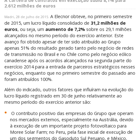
A carteira de contratos em execução subiu 8,1% para
2.612 milhões de euros
A Elecnor obteve, no primeiro semestre
Madri, 28 de julho de 2015.
de 2015, um lucro líquido consolidado de
31,2 milhões de
euros
, ou seja, um
aumento de 7,2%
sobre os 29,1 milhões
alcançados no mesmo período do exercício anterior. Este
avanço foi obtido apesar de ter sido atribuído ao Grupo
apenas 51% do resultado gerado tanto pelo negócio de redes
de transmissão no Brasil e no Chile como pelo negócio eólico
canadense após os acordos alcançados na segunda parte do
exercício 2014 para a entrada de parceiros estratégicos nesses
negócios, enquanto que no primeiro semestre do passado ano
foram atribuídos 100%.
Além do indicado, outros fatores que influíram na evolução do
lucro líquido registrado em 30 de junho relativamente ao
mesmo período do exercício anterior são:
O contributo positivo das empresas do Grupo que operam
nos mercados externos, especialmente na Austrália, devido
à execução de um importante projeto fotovoltaico para
Moree Solar Farm; no Peru, pela fase inicial de execução de
um dos segmentos do Gasoduto Sul Peruano, e México,