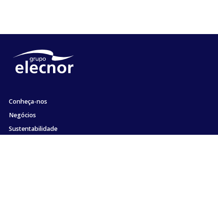
Conheça-nos
Negócios
Sustentabilidade
Acionistas e Investidores
Emprego
Comunicação
Compromisso com a ética e a conformidade
Contato
Mapa site