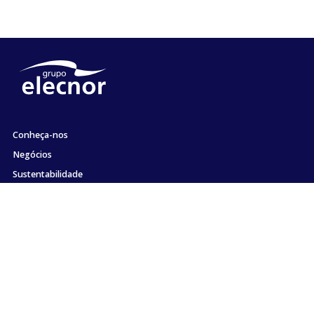
Conheça-nos
Negócios
Sustentabilidade
Acionistas e Investidores
Emprego
Comunicação
Compromisso com a ética e a conformidade
Contato
Mapa site