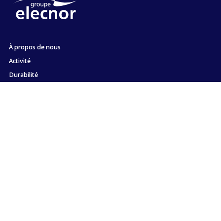
À propos de nous
Activité
Durabilité
Actionnaires et investisseurs
Emploi
Presse
Engagement envers l'éthique et la conformité
Contact
Plan du site
Informations
Politique sur les
Politique de
légales
Cookies
Confidentialite