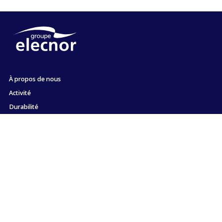
À propos de nous
Activité
Durabilité
Actionnaires et investisseurs
Emploi
Presse
Engagement envers l'éthique et la conformité
Contact
Plan du site