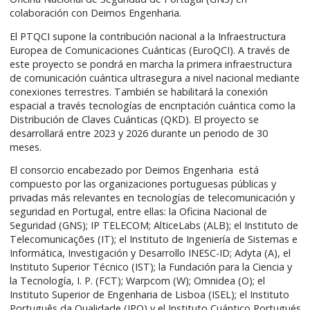
colaboración con Deimos Engenharia.
El PTQCI supone la contribución nacional a la Infraestructura
Europea de Comunicaciones Cuánticas (EuroQCI). A través de
este proyecto se pondrá en marcha la primera infraestructura
de comunicación cuántica ultrasegura a nivel nacional mediante
conexiones terrestres. También se habilitará la conexión
espacial a través tecnologías de encriptación cuántica como la
Distribución de Claves Cuánticas (QKD). El proyecto se
desarrollará entre 2023 y 2026 durante un periodo de 30
meses.
El consorcio encabezado por Deimos Engenharia está
compuesto por las organizaciones portuguesas públicas y
privadas más relevantes en tecnologías de telecomunicación y
seguridad en Portugal, entre ellas: la Oficina Nacional de
Seguridad (GNS); IP TELECOM; AlticeLabs (ALB); el Instituto de
Telecomunicações (IT); el Instituto de Ingeniería de Sistemas e
Informática, Investigación y Desarrollo INESC-ID; Adyta (A), el
Instituto Superior Técnico (IST); la Fundación para la Ciencia y
la Tecnología, I. P. (FCT); Warpcom (W); Omnidea (O); el
Instituto Superior de Engenharia de Lisboa (ISEL); el Instituto
Português da Qualidade (IPQ) y el Instituto Cuántico Portugués