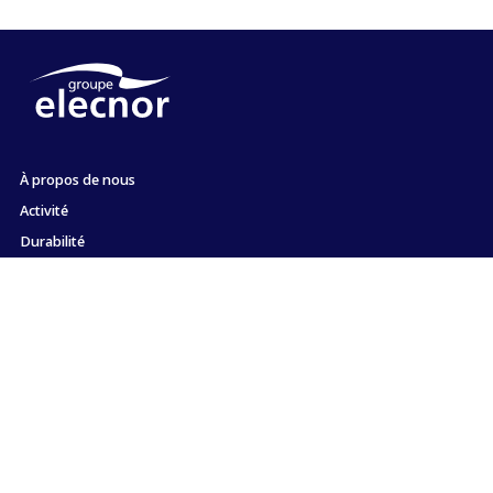
À propos de nous
Activité
Durabilité
Actionnaires et investisseurs
Emploi
Presse
Engagement envers l'éthique et la conformité
Contact
Plan du site