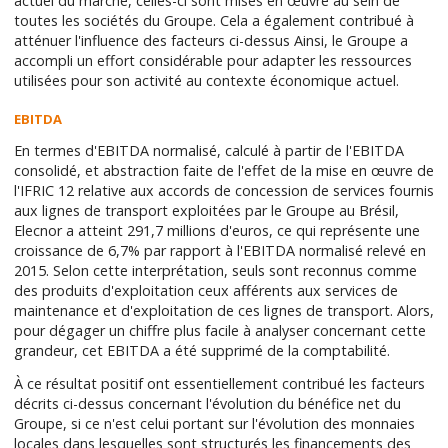
actuel du marché, celles-ci sont mises en œuvre au sein de
toutes les sociétés du Groupe. Cela a également contribué à
atténuer l'influence des facteurs ci-dessus Ainsi, le Groupe a
accompli un effort considérable pour adapter les ressources
utilisées pour son activité au contexte économique actuel.
EBITDA
En termes d'EBITDA normalisé, calculé à partir de l'EBITDA
consolidé, et abstraction faite de l'effet de la mise en œuvre de
l'IFRIC 12 relative aux accords de concession de services fournis
aux lignes de transport exploitées par le Groupe au Brésil,
Elecnor a atteint 291,7 millions d'euros, ce qui représente une
croissance de 6,7% par rapport à l'EBITDA normalisé relevé en
2015. Selon cette interprétation, seuls sont reconnus comme
des produits d'exploitation ceux afférents aux services de
maintenance et d'exploitation de ces lignes de transport. Alors,
pour dégager un chiffre plus facile à analyser concernant cette
grandeur, cet EBITDA a été supprimé de la comptabilité.
À ce résultat positif ont essentiellement contribué les facteurs
décrits ci-dessus concernant l'évolution du bénéfice net du
Groupe, si ce n'est celui portant sur l'évolution des monnaies
locales dans lesquelles sont structurés les financements des